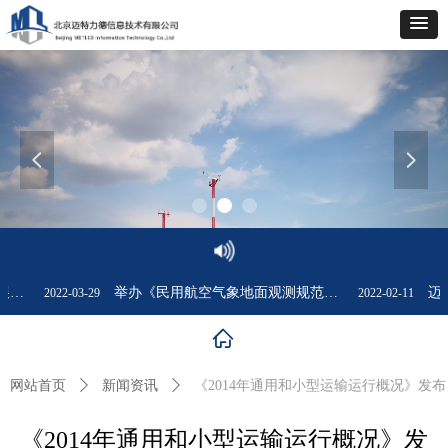
넳
넲
海南空管局气象台为管制用户开展新自观系统培训
举办《民用航空气象地面观测规范》专题讲座
迈特
2022-03-29
2022-02-11
ꀇ
网站首页
ꄲ
新闻资讯
ꄲ
《2014年通用和小型运输运行概况》发布
《2014年通用和小型运输运行概况》发