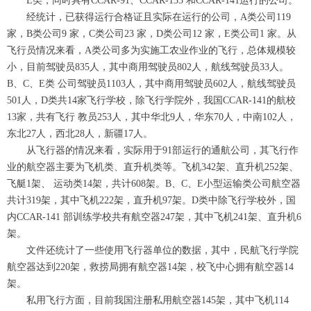
E类，同时具有CCAR-91、CCAR-135 和CCAR-141运行的公司。
经统计，已获得运行合格证且实际在运行的公司，A类公司119
家，B类公司9 家，C类公司23 家，D类公司12 家，E类公司1 家。从
飞行员情况来看，A类公司多为实施工农业作业的飞行，总体规模较
小，目前驾驶员835人，其中商用驾驶员802人，航线驾驶员33人。
B、C、E类 公司驾驶员1103人，其中商用驾驶员602人，航线驾驶员
501人，D类共14家飞行学校，除飞行学院外，我国CCAR-141的航校
13家，共有飞行 教员253人，其中华北9人，华东70人，中南102人，
东北27人，西北28人，新疆17人。
从飞行器的情况来看，实际用于91部运行的通航公司，其飞行作
业的航空器主要为飞机类、直升机类等。飞机342架、直升机252架、
飞艇1架、 运动类14架，共计608架。B、C、E小型运输类公司航空器
共计319架，其中飞机222架，直升机97架。D类中除飞行学校外，国
内CCAR-141 部训练学校共有航空器247架，其中飞机241架、直升机6
架。
文件还统计了一些使用飞行器单位的数据，其中，民航飞行学院
航空器达到220架，救捞局拥有航空器14架，校飞中心拥有航空器14
架。
私用飞行方面，目前我国注册私用航空器145架，其中飞机114