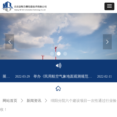
넳
넲
海南空管局气象台为管制用户开展新自观系统培训
举办《民用航空气象地面观测规范》专题讲座
迈
2022-03-29
2022-02-11
ꀇ
网站首页
ꄲ
新闻资讯
ꄲ
绵阳分院六个建设项目一次性通过行业验
收！