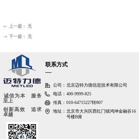
上一篇：
无
ꂃ
下一篇：
无
ꁹ
联系方式
—
公司：
北京迈特力德信息技术有限公司
电话：
400-9999-825
诚信为本 服务
至上
传真：
010-64715227转807
创新高效 追求
地址：
北京市大兴区西红门镇鸿坤金融谷16
卓越
号楼B座